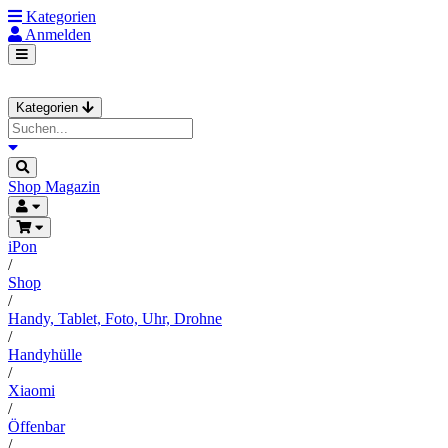
Kategorien
Anmelden
Kategorien
Shop
Magazin
iPon
/
Shop
/
Handy, Tablet, Foto, Uhr, Drohne
/
Handyhülle
/
Xiaomi
/
Öffenbar
/