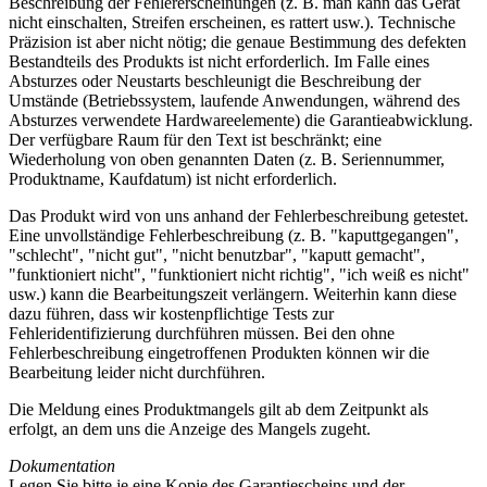
Beschreibung der Fehlererscheinungen (z. B. man kann das Gerät
nicht einschalten, Streifen erscheinen, es rattert usw.). Technische
Präzision ist aber nicht nötig; die genaue Bestimmung des defekten
Bestandteils des Produkts ist nicht erforderlich. Im Falle eines
Absturzes oder Neustarts beschleunigt die Beschreibung der
Umstände (Betriebssystem, laufende Anwendungen, während des
Absturzes verwendete Hardwareelemente) die Garantieabwicklung.
Der verfügbare Raum für den Text ist beschränkt; eine
Wiederholung von oben genannten Daten (z. B. Seriennummer,
Produktname, Kaufdatum) ist nicht erforderlich.
Das Produkt wird von uns anhand der Fehlerbeschreibung getestet.
Eine unvollständige Fehlerbeschreibung (z. B. "kaputtgegangen",
"schlecht", "nicht gut", "nicht benutzbar", "kaputt gemacht",
"funktioniert nicht", "funktioniert nicht richtig", "ich weiß es nicht"
usw.) kann die Bearbeitungszeit verlängern. Weiterhin kann diese
dazu führen, dass wir kostenpflichtige Tests zur
Fehleridentifizierung durchführen müssen. Bei den ohne
Fehlerbeschreibung eingetroffenen Produkten können wir die
Bearbeitung leider nicht durchführen.
Die Meldung eines Produktmangels gilt ab dem Zeitpunkt als
erfolgt, an dem uns die Anzeige des Mangels zugeht.
Dokumentation
Legen Sie bitte je eine Kopie des Garantiescheins und der