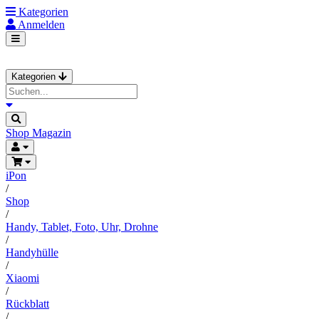
Kategorien
Anmelden
Kategorien
Shop
Magazin
iPon
/
Shop
/
Handy, Tablet, Foto, Uhr, Drohne
/
Handyhülle
/
Xiaomi
/
Rückblatt
/