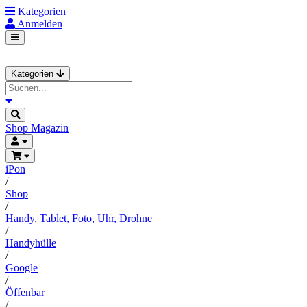
Kategorien
Anmelden
Kategorien
Shop
Magazin
iPon
/
Shop
/
Handy, Tablet, Foto, Uhr, Drohne
/
Handyhülle
/
Google
/
Öffenbar
/