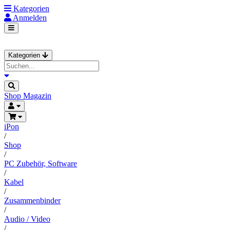
Kategorien
Anmelden
Kategorien
Shop
Magazin
iPon
/
Shop
/
PC Zubehör, Software
/
Kabel
/
Zusammenbinder
/
Audio / Video
/