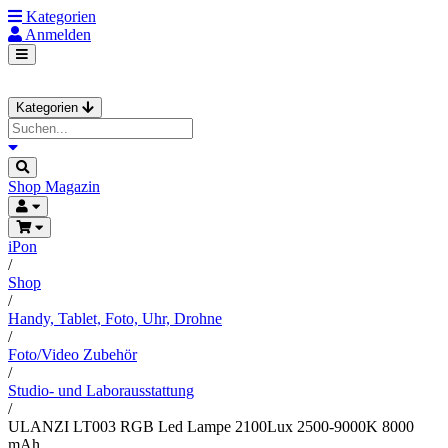
Kategorien
Anmelden
Kategorien
Shop
Magazin
iPon
/
Shop
/
Handy, Tablet, Foto, Uhr, Drohne
/
Foto/Video Zubehör
/
Studio- und Laborausstattung
/
ULANZI LT003 RGB Led Lampe 2100Lux 2500-9000K 8000
mAh