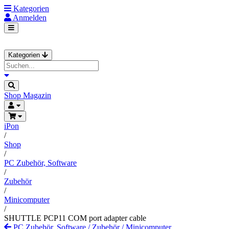
Kategorien
Anmelden
Kategorien
Shop
Magazin
iPon
/
Shop
/
PC Zubehör, Software
/
Zubehör
/
Minicomputer
/
SHUTTLE PCP11 COM port adapter cable
PC Zubehör, Software
/
Zubehör
/
Minicomputer