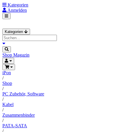
Kategorien
Anmelden
Kategorien
Shop
Magazin
iPon
/
Shop
/
PC Zubehör, Software
/
Kabel
/
Zusammenbinder
/
PATA-SATA
/