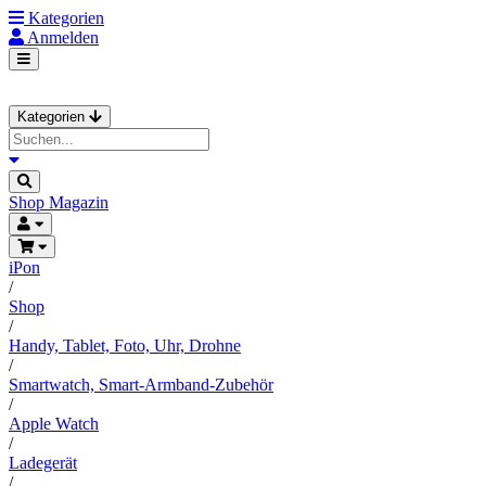
Kategorien
Anmelden
Kategorien
Shop
Magazin
iPon
/
Shop
/
Handy, Tablet, Foto, Uhr, Drohne
/
Smartwatch, Smart-Armband-Zubehör
/
Apple Watch
/
Ladegerät
/