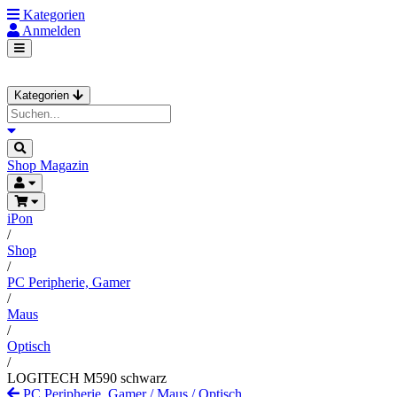
Kategorien
Anmelden
Kategorien
Shop
Magazin
iPon
/
Shop
/
PC Peripherie, Gamer
/
Maus
/
Optisch
/
LOGITECH M590 schwarz
PC Peripherie, Gamer
/
Maus
/
Optisch