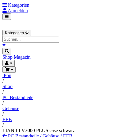
Kategorien
Anmelden
Kategorien
Shop
Magazin
iPon
/
Shop
/
PC Bestandteile
/
Gehäuse
/
EEB
/
LIAN LI V3000 PLUS case schwarz
PC Bestandteile
/
Gehäuse
/
EEB