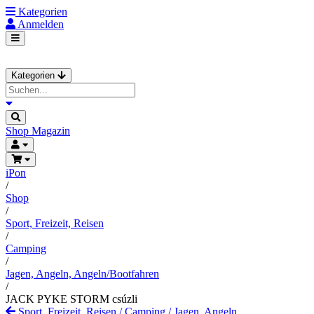
Kategorien
Anmelden
Kategorien
Shop
Magazin
iPon
/
Shop
/
Sport, Freizeit, Reisen
/
Camping
/
Jagen, Angeln, Angeln/Bootfahren
/
JACK PYKE STORM csúzli
Sport, Freizeit, Reisen
/
Camping
/
Jagen, Angeln,