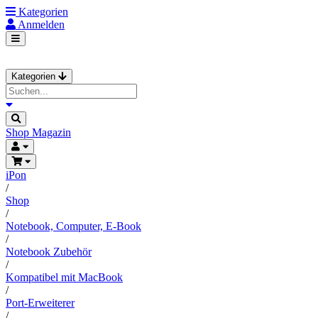
Kategorien
Anmelden
Kategorien
Shop
Magazin
iPon
/
Shop
/
Notebook, Computer, E-Book
/
Notebook Zubehör
/
Kompatibel mit MacBook
/
Port-Erweiterer
/