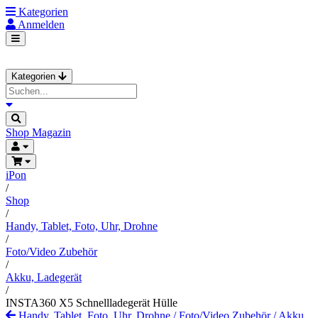
Kategorien
Anmelden
Kategorien
Shop
Magazin
iPon
/
Shop
/
Handy, Tablet, Foto, Uhr, Drohne
/
Foto/Video Zubehör
/
Akku, Ladegerät
/
INSTA360 X5 Schnellladegerät Hülle
Handy, Tablet, Foto, Uhr, Drohne
/
Foto/Video Zubehör
/
Akku,