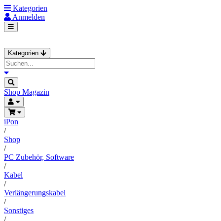
Kategorien
Anmelden
Kategorien
Shop
Magazin
iPon
/
Shop
/
PC Zubehör, Software
/
Kabel
/
Verlängerungskabel
/
Sonstiges
/