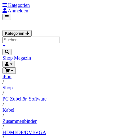
Kategorien
Anmelden
Kategorien
Shop
Magazin
iPon
/
Shop
/
PC Zubehör, Software
/
Kabel
/
Zusammenbinder
/
HDMI/DP/DVI/VGA
/