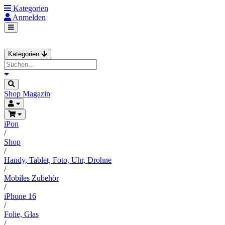
Kategorien
Anmelden
Kategorien
Shop
Magazin
iPon
/
Shop
/
Handy, Tablet, Foto, Uhr, Drohne
/
Mobiles Zubehör
/
iPhone 16
/
Folie, Glas
/