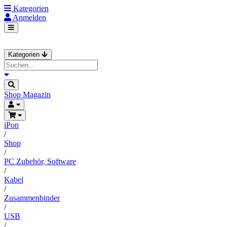
Kategorien
Anmelden
Kategorien
Shop
Magazin
iPon
/
Shop
/
PC Zubehör, Software
/
Kabel
/
Zusammenbinder
/
USB
/