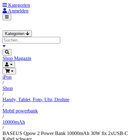
Kategorien
Anmelden
Kategorien
Shop
Magazin
iPon
/
Shop
/
Handy, Tablet, Foto, Uhr, Drohne
/
Mobil powerbank
/
10000mAh
/
BASEUS Qpow 2 Power Bank 10000mAh 30W fix 2xUSB-C
Kabel schwarz