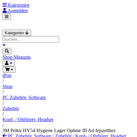
Kategorien
Anmelden
Kategorien
Shop
Magazin
iPon
/
Shop
/
PC Zubehör, Software
/
Zubehör
/
Kopf- / Ohrhörer, Headset
/
3M Peltor HY54 Hygiene Lager Optime III Art fejszetthez
PC Zubehör, Software
/
Zubehör
/
Kopf- / Ohrhörer, Headset