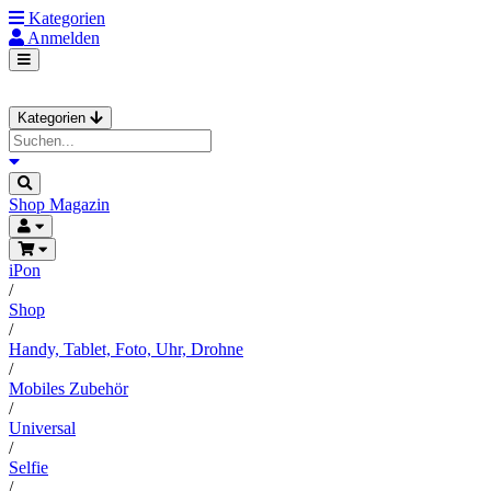
Kategorien
Anmelden
Kategorien
Shop
Magazin
iPon
/
Shop
/
Handy, Tablet, Foto, Uhr, Drohne
/
Mobiles Zubehör
/
Universal
/
Selfie
/