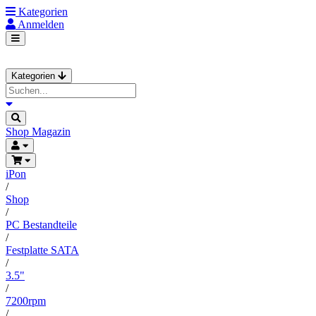
Kategorien
Anmelden
Kategorien
Shop
Magazin
iPon
/
Shop
/
PC Bestandteile
/
Festplatte SATA
/
3.5"
/
7200rpm
/