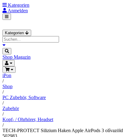
Kategorien
Anmelden
Kategorien
Shop
Magazin
iPon
/
Shop
/
PC Zubehör, Software
/
Zubehör
/
Kopf- / Ohrhörer, Headset
/
TECH-PROTECT Silizium Haken Apple AirPods 3 olívazöld
502983