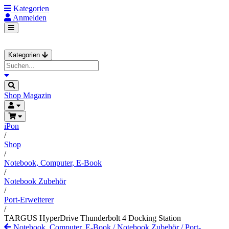
Kategorien
Anmelden
Kategorien
Shop
Magazin
iPon
/
Shop
/
Notebook, Computer, E-Book
/
Notebook Zubehör
/
Port-Erweiterer
/
TARGUS HyperDrive Thunderbolt 4 Docking Station
Notebook, Computer, E-Book
/
Notebook Zubehör
/
Port-