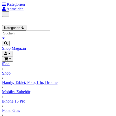
Kategorien
Anmelden
Kategorien
Shop
Magazin
iPon
/
Shop
/
Handy, Tablet, Foto, Uhr, Drohne
/
Mobiles Zubehör
/
iPhone 15 Pro
/
Folie, Glas
/