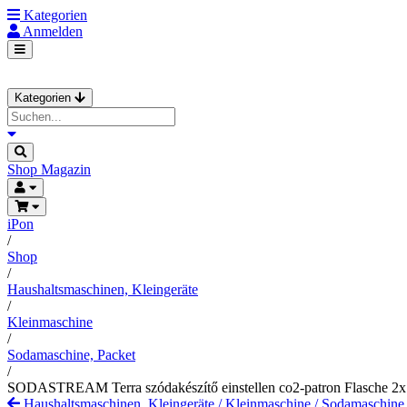
Kategorien
Anmelden
Kategorien
Shop
Magazin
iPon
/
Shop
/
Haushaltsmaschinen, Kleingeräte
/
Kleinmaschine
/
Sodamaschine, Packet
/
SODASTREAM Terra szódakészítő einstellen co2-patron Flasche 2
Haushaltsmaschinen, Kleingeräte
/
Kleinmaschine
/
Sodamaschine,