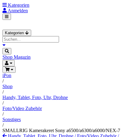
Kategorien
Anmelden
Kategorien
Shop
Magazin
iPon
/
Shop
/
Handy, Tablet, Foto, Uhr, Drohne
/
Foto/Video Zubehör
/
Sonstiges
/
SMALLRIG Kamerakeret Sony a6500/a6300/a6000/NEX-7
Handy, Tablet, Foto, Uhr, Drohne
/
Foto/Video Zubehör
/