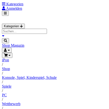
Kategorien
Anmelden
Kategorien
Shop
Magazin
iPon
/
Shop
/
Konsole, Spiel, Kinderspiel, Schule
/
Spiele
/
PC
/
Wettbewerb
/