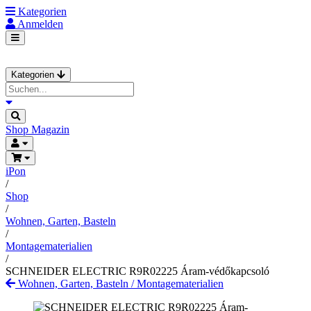
Kategorien
Anmelden
Kategorien
Shop
Magazin
iPon
/
Shop
/
Wohnen, Garten, Basteln
/
Montagematerialien
/
SCHNEIDER ELECTRIC R9R02225 Áram-védőkapcsoló
Wohnen, Garten, Basteln
/
Montagematerialien