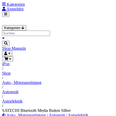
Kategorien
Anmelden
Kategorien
Shop
Magazin
iPon
/
Shop
/
Auto-, Motorausrüstung
/
Autogerät
/
Autoelektrik
/
SATECHI Bluetooth Media Button Silber
Auto-, Motorausrüstung
/
Autogerät
/
Autoelektrik