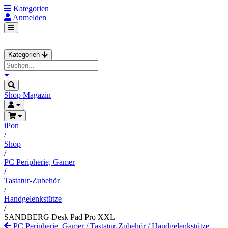
Kategorien
Anmelden
Kategorien
Shop
Magazin
iPon
/
Shop
/
PC Peripherie, Gamer
/
Tastatur-Zubehör
/
Handgelenkstütze
/
SANDBERG Desk Pad Pro XXL
PC Peripherie, Gamer
/
Tastatur-Zubehör
/
Handgelenkstütze