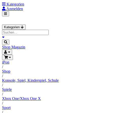
Kategorien
Anmelden
Kategorien
Shop
Magazin
iPon
/
Shop
/
Konsole, Spiel, Kinderspiel, Schule
/
Spiele
/
Xbox One/Xbox One X
/
Sport
/