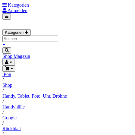
Kategorien
Anmelden
Kategorien
Shop
Magazin
iPon
/
Shop
/
Handy, Tablet, Foto, Uhr, Drohne
/
Handyhülle
/
Google
/
Rückblatt
/