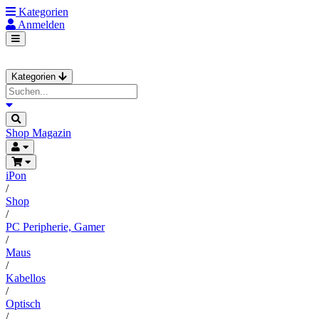
Kategorien
Anmelden
Kategorien
Shop
Magazin
iPon
/
Shop
/
PC Peripherie, Gamer
/
Maus
/
Kabellos
/
Optisch
/