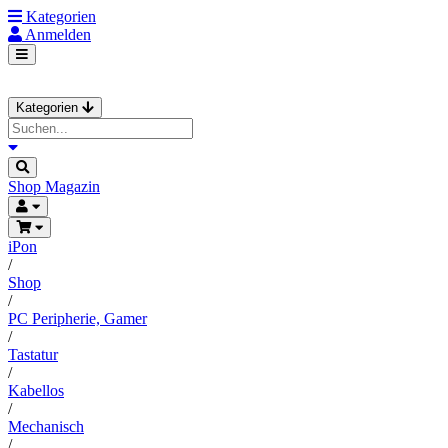
Kategorien
Anmelden
Kategorien
Shop
Magazin
iPon
/
Shop
/
PC Peripherie, Gamer
/
Tastatur
/
Kabellos
/
Mechanisch
/