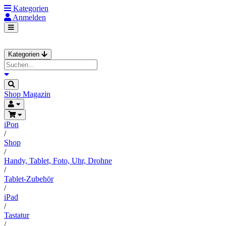
Kategorien
Anmelden
Kategorien
Shop
Magazin
iPon
/
Shop
/
Handy, Tablet, Foto, Uhr, Drohne
/
Tablet-Zubehör
/
iPad
/
Tastatur
/