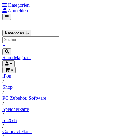
Kategorien
Anmelden
Kategorien
Shop
Magazin
iPon
/
Shop
/
PC Zubehör, Software
/
Speicherkarte
/
512GB
/
Compact Flash
/