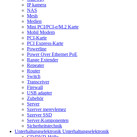
IP kamera
NAS
Mesh
Medien
Mini PCI/PCI-e/M.2 Karte
Mobil Modem
PCI-Karte
PCI Express-Karte
Powerline
Power Over Ethernet PoE
Range Extender
Repeater
Router
Switch
Transceiver
Firewall
USB adapter
Zubehör
Server
Szerver merevlemez
Szerver SSD
Server-Komponenten
Sicherheitstechnik
Unterhaltungselektronik
Unterhaltungselektronik
CD/DVD-Hülle