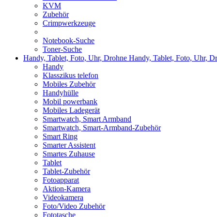
KVM
Zubehör
Crimpwerkzeuge
Notebook-Suche
Toner-Suche
Handy, Tablet, Foto, Uhr, Drohne
Handy, Tablet, Foto, Uhr, D
Handy
Klasszikus telefon
Mobiles Zubehör
Handyhülle
Mobil powerbank
Mobiles Ladegerät
Smartwatch, Smart Armband
Smartwatch, Smart-Armband-Zubehör
Smart Ring
Smarter Assistent
Smartes Zuhause
Tablet
Tablet-Zubehör
Fotoapparat
Aktion-Kamera
Videokamera
Foto/Video Zubehör
Fototasche