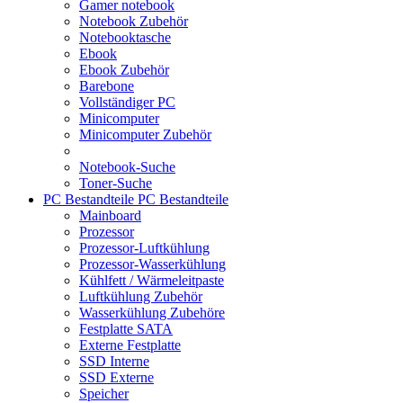
Gamer notebook
Notebook Zubehör
Notebooktasche
Ebook
Ebook Zubehör
Barebone
Vollständiger PC
Minicomputer
Minicomputer Zubehör
Notebook-Suche
Toner-Suche
PC Bestandteile
PC Bestandteile
Mainboard
Prozessor
Prozessor-Luftkühlung
Prozessor-Wasserkühlung
Kühlfett / Wärmeleitpaste
Luftkühlung Zubehör
Wasserkühlung Zubehöre
Festplatte SATA
Externe Festplatte
SSD Interne
SSD Externe
Speicher