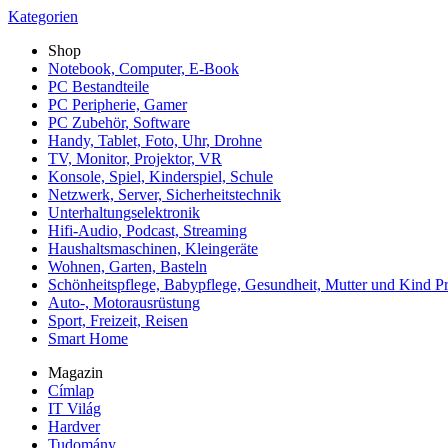
Kategorien
Shop
Notebook, Computer, E-Book
PC Bestandteile
PC Peripherie, Gamer
PC Zubehör, Software
Handy, Tablet, Foto, Uhr, Drohne
TV, Monitor, Projektor, VR
Konsole, Spiel, Kinderspiel, Schule
Netzwerk, Server, Sicherheitstechnik
Unterhaltungselektronik
Hifi-Audio, Podcast, Streaming
Haushaltsmaschinen, Kleingeräte
Wohnen, Garten, Basteln
Schönheitspflege, Babypflege, Gesundheit, Mutter und Kind P
Auto-, Motorausrüstung
Sport, Freizeit, Reisen
Smart Home
Magazin
Címlap
IT Világ
Hardver
Tudomány