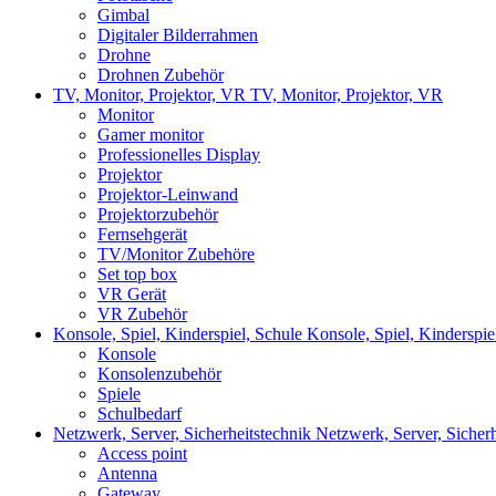
Gimbal
Digitaler Bilderrahmen
Drohne
Drohnen Zubehör
TV, Monitor, Projektor, VR
TV, Monitor, Projektor, VR
Monitor
Gamer monitor
Professionelles Display
Projektor
Projektor-Leinwand
Projektorzubehör
Fernsehgerät
TV/Monitor Zubehöre
Set top box
VR Gerät
VR Zubehör
Konsole, Spiel, Kinderspiel, Schule
Konsole, Spiel, Kinderspie
Konsole
Konsolenzubehör
Spiele
Schulbedarf
Netzwerk, Server, Sicherheitstechnik
Netzwerk, Server, Sicherh
Access point
Antenna
Gateway