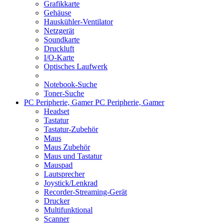
Grafikkarte
Gehäuse
Hauskühler-Ventilator
Netzgerät
Soundkarte
Druckluft
I/O-Karte
Optisches Laufwerk
Notebook-Suche
Toner-Suche
PC Peripherie, Gamer
PC Peripherie, Gamer
Headset
Tastatur
Tastatur-Zubehör
Maus
Maus Zubehör
Maus und Tastatur
Mauspad
Lautsprecher
Joystick/Lenkrad
Recorder-Streaming-Gerät
Drucker
Multifunktional
Scanner