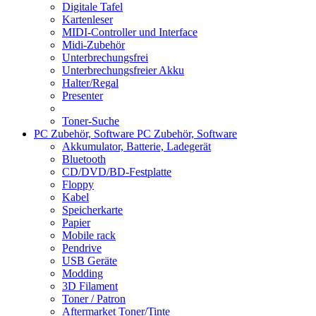
Digitale Tafel
Kartenleser
MIDI-Controller und Interface
Midi-Zubehör
Unterbrechungsfrei
Unterbrechungsfreier Akku
Halter/Regal
Presenter
Toner-Suche
PC Zubehör, Software
PC Zubehör, Software
Akkumulator, Batterie, Ladegerät
Bluetooth
CD/DVD/BD-Festplatte
Floppy
Kabel
Speicherkarte
Papier
Mobile rack
Pendrive
USB Geräte
Modding
3D Filament
Toner / Patron
Aftermarket Toner/Tinte