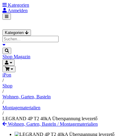
Kategorien
Anmelden
Kategorien
Shop
Magazin
iPon
/
Shop
/
Wohnen, Garten, Basteln
/
Montagematerialien
/
LEGRAND 4P T2 40kA Überspannung levezető
Wohnen, Garten, Basteln
/
Montagematerialien