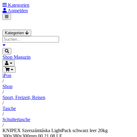
Kategorien
Anmelden
Kategorien
Shop
Magazin
iPon
/
Shop
/
Sport, Freizeit, Reisen
/
Tasche
/
Schultertasche
/
KNIPEX Szerszámtáska LightPack schwarz leer 20kg
300x380x300mm 00 21 08 LE