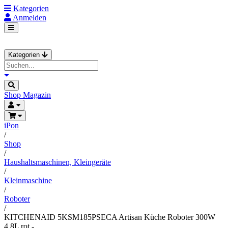
Kategorien
Anmelden
Kategorien
Shop
Magazin
iPon
/
Shop
/
Haushaltsmaschinen, Kleingeräte
/
Kleinmaschine
/
Roboter
/
KITCHENAID 5KSM185PSECA Artisan Küche Roboter 300W
4.8L rot -