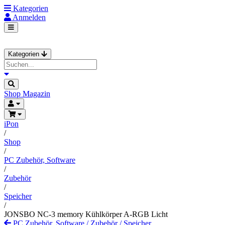
Kategorien
Anmelden
Kategorien
Shop
Magazin
iPon
/
Shop
/
PC Zubehör, Software
/
Zubehör
/
Speicher
/
JONSBO NC-3 memory Kühlkörper A-RGB Licht
PC Zubehör, Software
/
Zubehör
/
Speicher