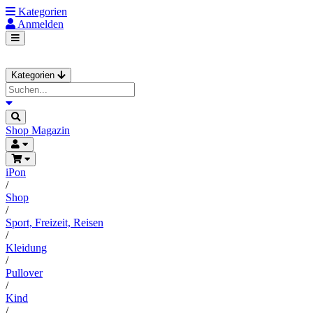
Kategorien
Anmelden
Kategorien
Shop
Magazin
iPon
/
Shop
/
Sport, Freizeit, Reisen
/
Kleidung
/
Pullover
/
Kind
/