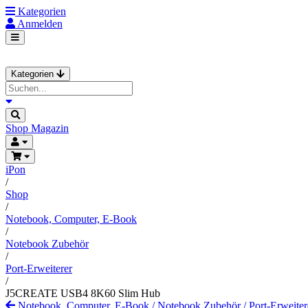
Kategorien
Anmelden
Kategorien
Shop
Magazin
iPon
/
Shop
/
Notebook, Computer, E-Book
/
Notebook Zubehör
/
Port-Erweiterer
/
J5CREATE USB4 8K60 Slim Hub
Notebook, Computer, E-Book
/
Notebook Zubehör
/
Port-Erweiter