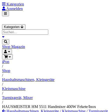
Kategorien
Anmelden
Kategorien
Shop
Magazin
iPon
/
Shop
/
Haushaltsmaschinen, Kleingeräte
/
Kleinmaschine
/
Turmixgerät, Mixer
/
HAUSMEISTER HM 5511 Handmixer 400W Fekete/Inox
Haushaltsmaschinen, Kleingeräte
/
Kleinmaschine
/
Turmixgerät,