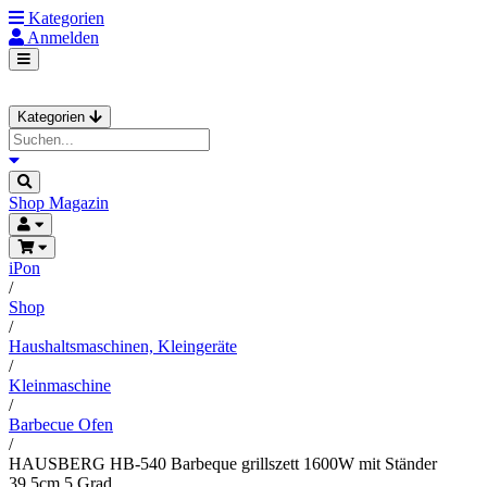
Kategorien
Anmelden
Kategorien
Shop
Magazin
iPon
/
Shop
/
Haushaltsmaschinen, Kleingeräte
/
Kleinmaschine
/
Barbecue Ofen
/
HAUSBERG HB-540 Barbeque grillszett 1600W mit Ständer
39.5cm 5 Grad