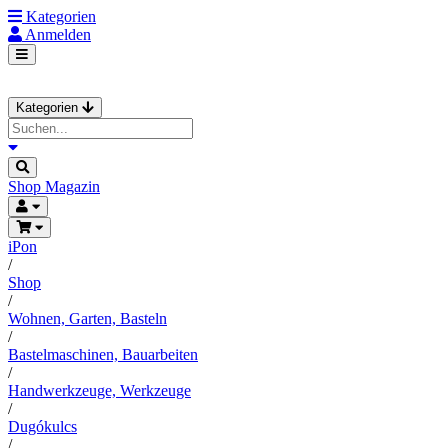
Kategorien
Anmelden
Kategorien
Shop
Magazin
iPon
/
Shop
/
Wohnen, Garten, Basteln
/
Bastelmaschinen, Bauarbeiten
/
Handwerkzeuge, Werkzeuge
/
Dugókulcs
/