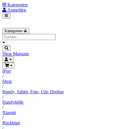
Kategorien
Anmelden
Kategorien
Shop
Magazin
iPon
/
Shop
/
Handy, Tablet, Foto, Uhr, Drohne
/
Handyhülle
/
Xiaomi
/
Rückblatt
/