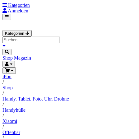
Kategorien
Anmelden
Kategorien
Shop
Magazin
iPon
/
Shop
/
Handy, Tablet, Foto, Uhr, Drohne
/
Handyhülle
/
Xiaomi
/
Öffenbar
/