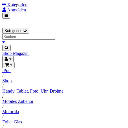
Kategorien
Anmelden
Kategorien
Shop
Magazin
iPon
/
Shop
/
Handy, Tablet, Foto, Uhr, Drohne
/
Mobiles Zubehör
/
Motorola
/
Folie, Glas
/